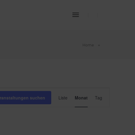
Toggle
Navigation
Home
Veransta
ranstaltungen suchen
Liste
Monat
Tag
Ansichte
Navigat