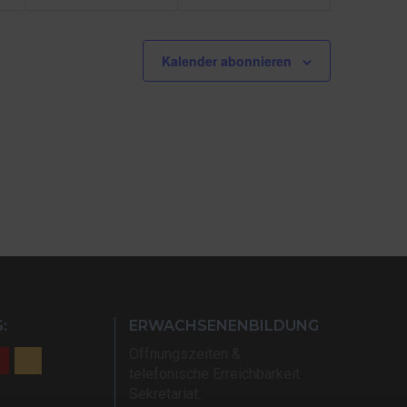
Kalender abonnieren
:
ERWACHSENENBILDUNG
Öffnungszeiten &
telefonische Erreichbarkeit
Sekretariat: