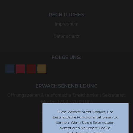
RECHTLICHES
Impressum
Datenschutz
FOLGE UNS:
ERWACHSENENBILDUNG
Öffnungszeiten & telefonische Erreichbarkeit Sekretariat:
Mo-Do 17:00 - 20:00 Uhr
Diese Website nutzt Cookies, um
Tel: +32 (0) 87 59 12 80
bestmögliche Funktionalität bieten zu
akademie@rsi-eupen.be
können. Wenn Sie die Seite nutzen,
akzeptieren Sie unsere Cookie-