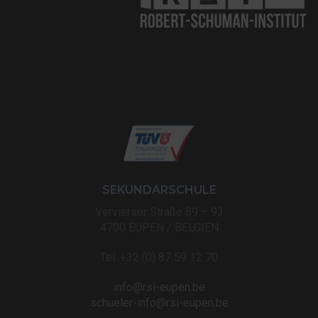
SEKUNDARSCHULE
Vervierser Straße 89 – 93
4700 EUPEN / BELGIEN
Tel: +32 (0) 87 59 12 70
info@rsi-eupen.be
schueler-info@rsi-eupen.be