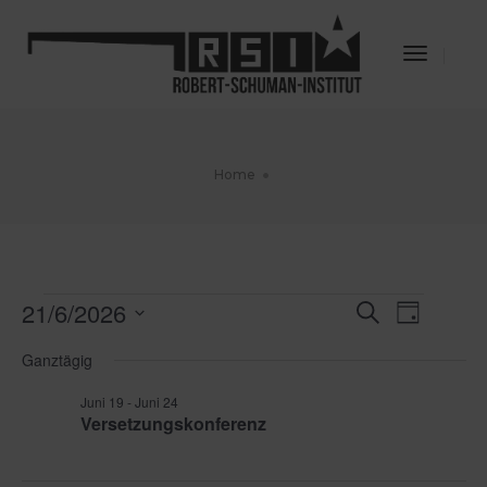
Toggle
Navigat
Home
Veranstaltungen
21/6/2026
Veransta
Veran
Suche
Tag
für
Datum
Ansic
Juni
Suche
Ganztägig
wählen.
21,
Navig
und
2026
Juni 19
-
Juni 24
Versetzungskonferenz
Ansichte
Navigati