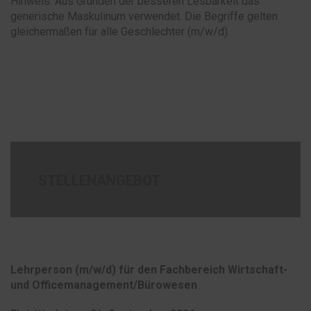
Hinweis: Aus Gründen der besseren Lesbarkeit das
generische Maskulinum verwendet. Die Begriffe gelten
gleichermaßen für alle Geschlechter (m/w/d).
STELLENANGEBOT
Lehr
person
(m/w/d) für den Fachbereich
Wirtschaft-
und Officemanagement/Bürowesen