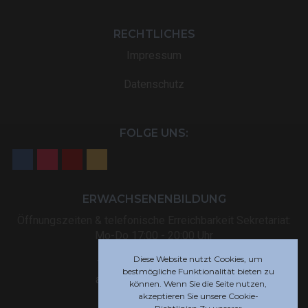
RECHTLICHES
Impressum
Datenschutz
FOLGE UNS:
ERWACHSENENBILDUNG
Öffnungszeiten & telefonische Erreichbarkeit Sekretariat:
Mo-Do 17:00 - 20:00 Uhr
Diese Website nutzt Cookies, um
Tel: +32 (0) 87 59 12 80
bestmögliche Funktionalität bieten zu
akademie@rsi-eupen.be
können. Wenn Sie die Seite nutzen,
akzeptieren Sie unsere Cookie-