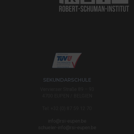
SEKUNDARSCHULE
Vervierser Straße 89 – 93
4700 EUPEN / BELGIEN
Tel: +32 (0) 87 59 12 70
info@rsi-eupen.be
schueler-info@rsi-eupen.be