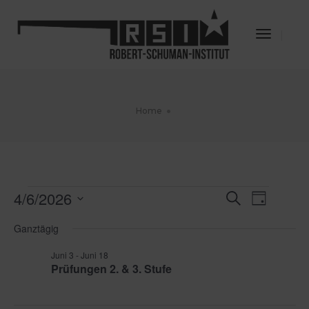
Toggle
Navigat
Home
Veranstaltungen
4/6/2026
Veransta
Veran
Suche
Tag
für
Datum
Ansic
Juni
Suche
Ganztägig
wählen.
4,
Navig
und
2026
Juni 3
-
Juni 18
Prüfungen 2. & 3. Stufe
Ansichte
Navigati