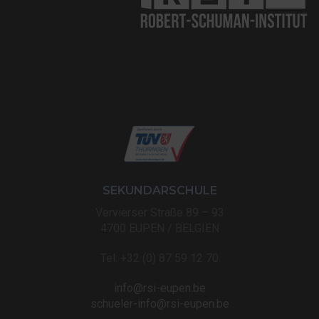
SEKUNDARSCHULE
Vervierser Straße 89 – 93
4700 EUPEN / BELGIEN
Tel: +32 (0) 87 59 12 70
info@rsi-eupen.be
schueler-info@rsi-eupen.be