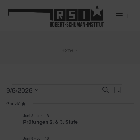
Toggle
Navigat
Home
Veranstaltungen
9/6/2026
Veransta
Veran
Suche
Tag
für
Datum
Ansic
Juni
Suche
Ganztägig
wählen.
9,
Navig
und
2026
Juni 3
-
Juni 18
Prüfungen 2. & 3. Stufe
Ansichte
Navigati
Juni 8
-
Juni 18