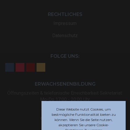
RECHTLICHES
Impressum
Datenschutz
FOLGE UNS:
ERWACHSENENBILDUNG
Öffnungszeiten & telefonische Erreichbarkeit Sekretariat:
Mo-Do 17:00 - 20:00 Uhr
Diese Website nutzt Cookies, um
Tel: +32 (0) 87 59 12 80
bestmögliche Funktionalität bieten zu
akademie@rsi-eupen.be
können. Wenn Sie die Seite nutzen,
akzeptieren Sie unsere Cookie-