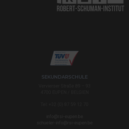
SEKUNDARSCHULE
Vervierser Straße 89 – 93
4700 EUPEN / BELGIEN
Tel: +32 (0) 87 59 12 70
info@rsi-eupen.be
schueler-info@rsi-eupen.be