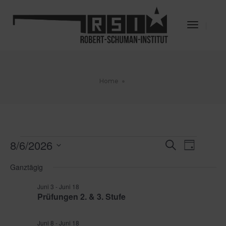
Toggle
Navigat
Home
Veranstaltungen
8/6/2026
Veransta
Veran
Suche
Tag
für
Datum
Ansic
Juni
Suche
Ganztägig
wählen.
8,
Navig
und
2026
Juni 3
-
Juni 18
Prüfungen 2. & 3. Stufe
Ansichte
Navigati
Juni 8
-
Juni 18