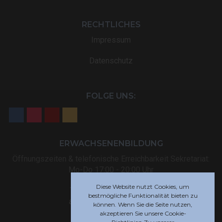
RECHTLICHES
Impressum
Datenschutz
FOLGE UNS:
ERWACHSENENBILDUNG
Öffnungszeiten & telefonische Erreichbarkeit Sekretariat:
Mo-Do 17:00 - 20:00 Uhr
Diese Website nutzt Cookies, um
Tel: +32 (0) 87 59 12 80
bestmögliche Funktionalität bieten zu
akademie@rsi-eupen.be
können. Wenn Sie die Seite nutzen,
akzeptieren Sie unsere Cookie-