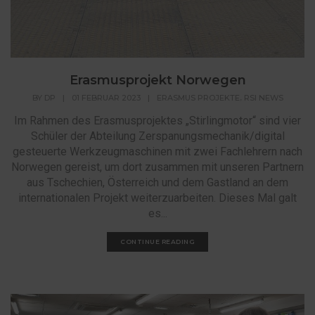
Erasmusprojekt Norwegen
,
BY
DP
|
01 FEBRUAR 2023
|
ERASMUS PROJEKTE
RSI NEWS
Im Rahmen des Erasmusprojektes „Stirlingmotor“ sind vier
Schüler der Abteilung Zerspanungsmechanik/digital
gesteuerte Werkzeugmaschinen mit zwei Fachlehrern nach
Norwegen gereist, um dort zusammen mit unseren Partnern
aus Tschechien, Österreich und dem Gastland an dem
internationalen Projekt weiterzuarbeiten. Dieses Mal galt
es...
CONTINUE READING