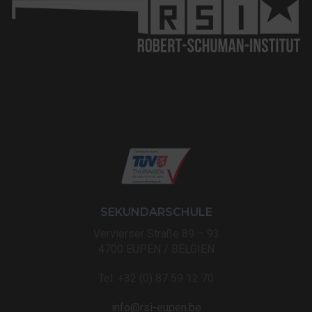
SEKUNDARSCHULE
Vervierser Straße 89 – 93
4700 EUPEN / BELGIEN
Tel: +32 (0) 87 59 12 70
info@rsi-eupen.be