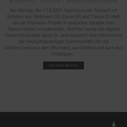
,
BY
REDAKTION
|
28 JUNI 2021
|
ERASMUS PROJEKTE
RSI NEWS
Am Montag, den 17.5.2021 fand ein erster Testlauf mit
Schülern aus Mettmann (D), Eupen (B) und Tisens (I) statt,
um ein Erasmus+ Projekt in deutscher Sprache zum
Thema Heimat vorzubereiten. Eröffnet wurde die digitale
Unterrichtsstunde durch Dr. Jens Giesdorf vom Ministerium
der Deutschsprachigen Gemeinschaft, der die
Schüler/innen aus dem Rheinland, aus Südtirol und auch aus
Ostbelgien...
CONTINUE READING