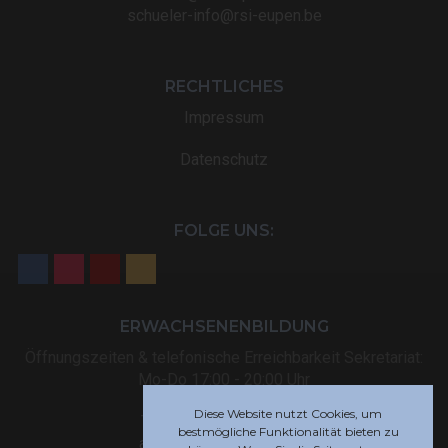
schueler-info@rsi-eupen.be
RECHTLICHES
Impressum
Datenschutz
FOLGE UNS:
ERWACHSENENBILDUNG
Öffnungszeiten & telefonische Erreichbarkeit Sekretariat:
Mo-Do 17:00 - 20:00 Uhr
Diese Website nutzt Cookies, um
Tel: +32 (0) 87 59 12 80
bestmögliche Funktionalität bieten zu
akademie@rsi-eupen.be