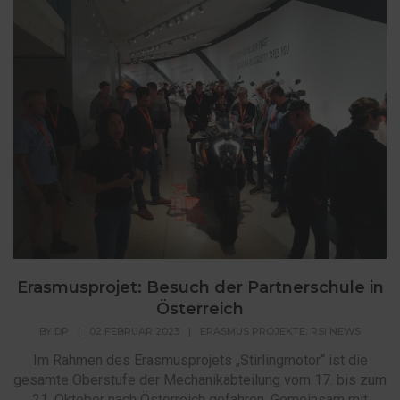
Erasmusprojet: Besuch der Partnerschule in
Österreich
,
BY
DP
|
02 FEBRUAR 2023
|
ERASMUS PROJEKTE
RSI NEWS
Im Rahmen des Erasmusprojets „Stirlingmotor“ ist die
gesamte Oberstufe der Mechanikabteilung vom 17. bis zum
21. Oktober nach Österreich gefahren. Gemeinsam mit