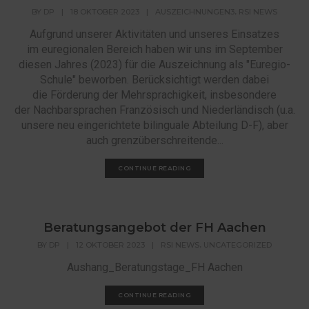
,
BY
DP
|
18 OKTOBER 2023
|
AUSZEICHNUNGEN3
RSI NEWS
Aufgrund unserer Aktivitäten und unseres Einsatzes
im euregionalen Bereich haben wir uns im September
diesen Jahres (2023) für die Auszeichnung als "Euregio-
Schule" beworben. Berücksichtigt werden dabei
die Förderung der Mehrsprachigkeit, insbesondere
der Nachbarsprachen Französisch und Niederländisch (u.a.
unsere neu eingerichtete bilinguale Abteilung D-F), aber
auch grenzüberschreitende...
CONTINUE READING
Beratungsangebot der FH Aachen
,
BY
DP
|
12 OKTOBER 2023
|
RSI NEWS
UNCATEGORIZED
Aushang_Beratungstage_FH Aachen
CONTINUE READING