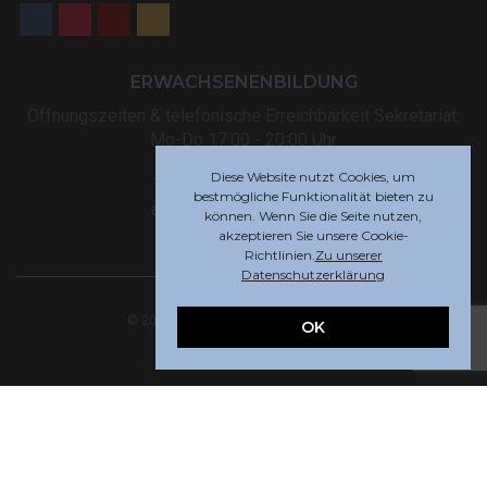
ERWACHSENENBILDUNG
Öffnungszeiten & telefonische Erreichbarkeit Sekretariat:
Mo-Do 17:00 - 20:00 Uhr
Diese Website nutzt Cookies, um
Tel: +32 (0) 87 59 12 80
bestmögliche Funktionalität bieten zu
akademie@rsi-eupen.be
können. Wenn Sie die Seite nutzen,
akzeptieren Sie unsere Cookie-
Richtlinien.
Zu unserer
Datenschutzerklärung
© 2025 Robert-Schuman-Institut Eupen
OK
Webdesign by
Indigo