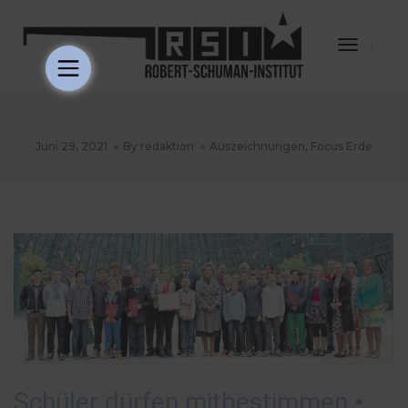
Toggle
Navigat
Juni 29, 2021
By
redaktion
Auszeichnungen
,
Focus Erde
Schüler dürfen mitbestimmen •