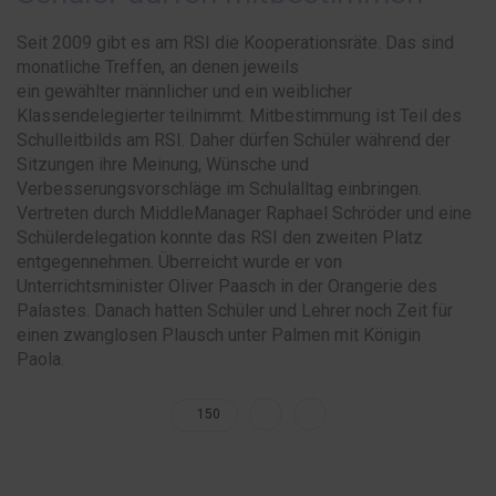
Seit 2009 gibt es am RSI die Kooperationsräte. Das sind
monatliche Treffen
, an denen
jeweils
ein
gewählter
männlicher und e
in weiblicher
Klassendelegierter teilnimmt.
Mitbestimmung ist Teil des
Schulleitbilds am RSI
. Daher dürfen
Schüler während der
Sitzungen ihre Meinung
, Wünsche
und
Verbesserungsvorschläge
im Schulalltag
einbringen.
Vertreten durch MiddleManager Raphael Schröder und eine
Schülerdelegation konnte das RSI den zweiten Platz
entgegennehmen
. Überreicht wurde er von
Unterrichtsminister Oliver Paasch in der Orangerie des
Palastes. Danach hatten Schüler und Lehrer noch Zeit für
einen zwanglosen Plausch
unter Palmen
mit Königin
Paola.
150