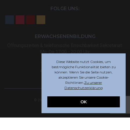
FOLGE UNS:
ERWACHSENENBILDUNG
Öffnungszeiten & telefonische Erreichbarkeit Sekretariat:
Mo-Do 17:00 - 20:00 Uhr
Diese Website nutzt Cookies, um
Tel: +32 (0) 87 59 12 80
bestmögliche Funktionalität bieten zu
akademie@rsi-eupen.be
können. Wenn Sie die Seite nutzen,
akzeptieren Sie unsere Cookie-
Richtlinien.
Zu unserer
Datenschutzerklärung
© 2025 Robert-Schuman-Institut Eupen
OK
Webdesign by
Indigo