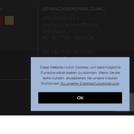
:
ERWACHSENENBILDUNG
Öffnungszeiten &
telefonische Erreichbarkeit
Sekretariat:
Mo-Do 17:00 - 20:00 Uhr
Tel: +32 (0) 87 59 12 80
akademie@rsi-eupen.be
Diese Website nutzt Cookies, um bestmögliche
Funktionalität bieten zu können. Wenn Sie die
Seite nutzen, akzeptieren Sie unsere Cookie-
Richtlinien.
Zu unserer Datenschutzerklärung
OK
Webdesign by
Indigo