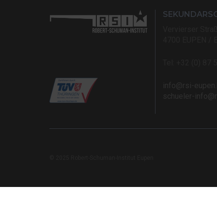
SEKUNDARS
Vervierser Stra
4700 EUPEN / 
Tel: +32 (0) 87 
info@rsi-eupen
schueler-info@
© 2025 Robert-Schuman-Institut Eupen