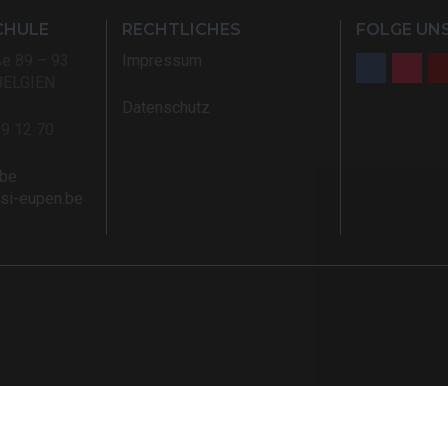
CHULE
RECHTLICHES
FOLGE UNS
ße 89 – 93
Impressum
BELGIEN
Datenschutz
59 12 70
.be
rsi-eupen.be