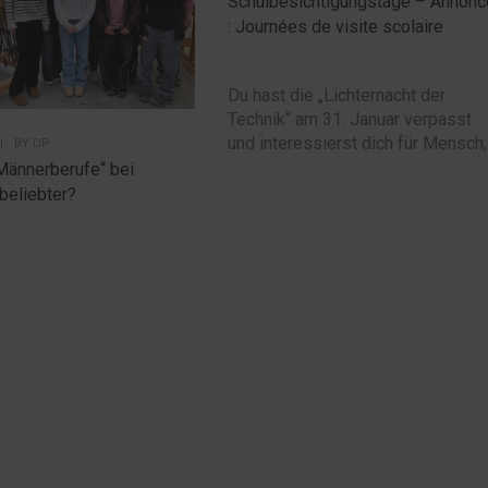
Schulbesichtigungstage – Annonc
: Journées de visite scolaire
Du hast die „Lichternacht der
Technik“ am 31. Januar verpasst
und interessierst dich für Mensch,.
|
BY
DP
Männerberufe“ bei
beliebter?