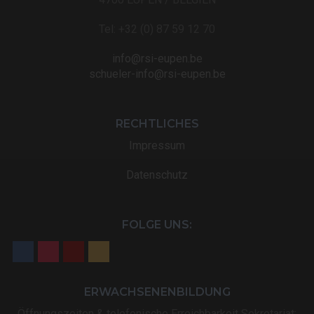
Tel: +32 (0) 87 59 12 70
info@rsi-eupen.be
schueler-info@rsi-eupen.be
RECHTLICHES
Impressum
Datenschutz
FOLGE UNS:
ERWACHSENENBILDUNG
Öffnungszeiten & telefonische Erreichbarkeit Sekretariat: