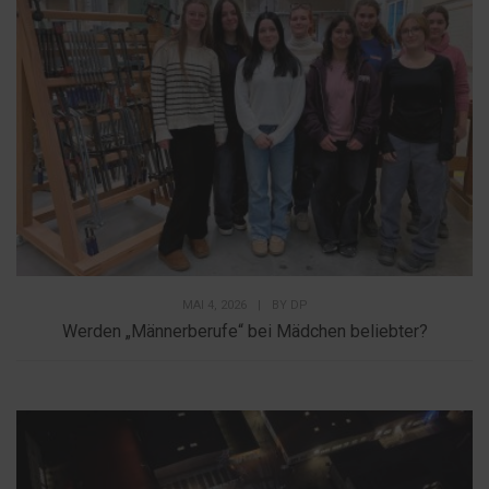
MAI 4, 2026
|
BY
DP
Werden „Männerberufe“ bei Mädchen beliebter?