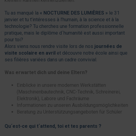
kleinem Rahmen kennenzulernen.
Tu as manqué la
« NOCTURNE DES LUMIÈRES »
le 31
janvier et tu t’intéresses à l’humain, à la science et à la
technologie? Tu cherches une formation professionnelle
pratique, mais le diplôme d´humanité est aussi important
pour toi?
Alors viens nous rendre visite lors de nos
journées de
visite scolaire en avril
et découvre notre école ainsi que
ses filières variées dans un cadre convivial.
Was erwartet dich und deine Eltern?
Einblicke in unsere modernen Werkstätten
(Maschinenbautechnik, CNC-Technik, Schreinerei,
Elektronik), Labore und Fachräume
Informationen zu unseren Ausbildungsmöglichkeiten
Beratung zu Unterstützungsangeboten für Schüler
Qu´est-ce qui t´attend, toi et tes parents ?