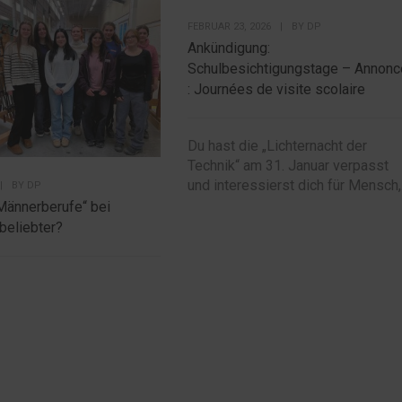
FEBRUAR 23, 2026
|
BY
DP
Ankündigung:
Schulbesichtigungstage – Annonc
: Journées de visite scolaire
Du hast die „Lichternacht der
Technik“ am 31. Januar verpasst
und interessierst dich für Mensch,.
|
BY
DP
Männerberufe“ bei
beliebter?