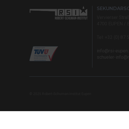
SEKUNDARS
Vervierser Stra
4700 EUPEN / 
Tel: +32 (0) 87 
info@rsi-eupen
schueler-info@
© 2025 Robert-Schuman-Institut Eupen