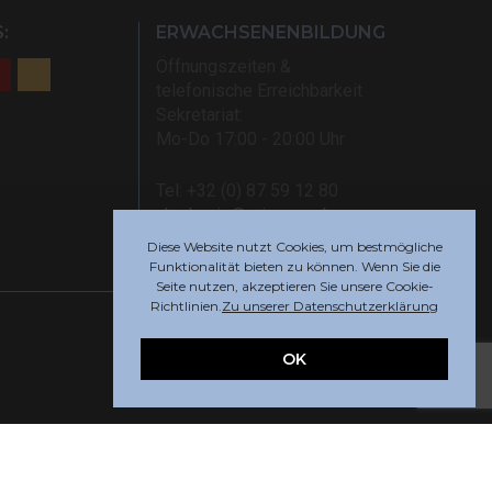
:
ERWACHSENENBILDUNG
Öffnungszeiten &
telefonische Erreichbarkeit
Sekretariat:
Mo-Do 17:00 - 20:00 Uhr
Tel: +32 (0) 87 59 12 80
akademie@rsi-eupen.be
Diese Website nutzt Cookies, um bestmögliche
Funktionalität bieten zu können. Wenn Sie die
Seite nutzen, akzeptieren Sie unsere Cookie-
Richtlinien.
Zu unserer Datenschutzerklärung
OK
Webdesign by
Indigo