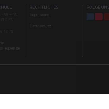
CHULE
RECHTLICHES
FOLGE UNS
ße 89 – 93
Impressum
BELGIEN
Datenschutz
59 12 70
.be
rsi-eupen.be