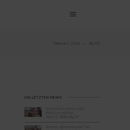
Toggle
Navigation
Februar 1, 2026
By
DP
DIE LETZTEN NEWS
Grenzecho: Immer mehr
Mädchen wählen…
Juni 17, 2026 | by
DP
Werden „Männerberufe“ bei