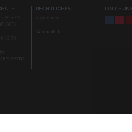
CHULE
RECHTLICHES
FOLGE UNS
ße 89 – 93
Impressum
BELGIEN
Datenschutz
59 12 70
.be
rsi-eupen.be