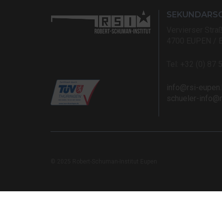
SEKUNDARS
Vervierser Stra
4700 EUPEN / 
Tel: +32 (0) 87 
info@rsi-eupen
schueler-info@
© 2025 Robert-Schuman-Institut Eupen