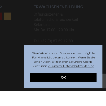
:
ERWACHSENENBILDUNG
Öffnungszeiten &
telefonische Erreichbarkeit
Sekretariat:
Mo-Do 17:00 - 20:00 Uhr
Tel: +32 (0) 87 59 12 80
akademie@rsi-eupen.be
Diese Website nutzt Cookies, um bestmögliche
Funktionalität bieten zu können. Wenn Sie die
Seite nutzen, akzeptieren Sie unsere Cookie-
Richtlinien.
Zu unserer Datenschutzerklärung
OK
Webdesign by
Indigo