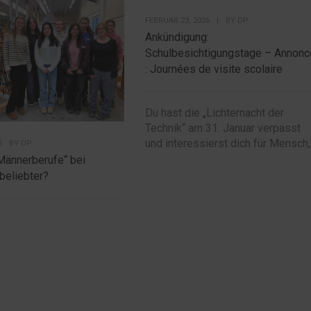
FEBRUAR 23, 2026
|
BY
DP
Ankündigung:
Schulbesichtigungstage – Annonc
: Journées de visite scolaire
Du hast die „Lichternacht der
Technik“ am 31. Januar verpasst
und interessierst dich für Mensch,.
|
BY
DP
Männerberufe“ bei
beliebter?