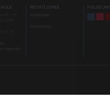
CHULE
RECHTLICHES
FOLGE UNS
ße 89 – 93
Impressum
BELGIEN
Datenschutz
59 12 70
.be
rsi-eupen.be