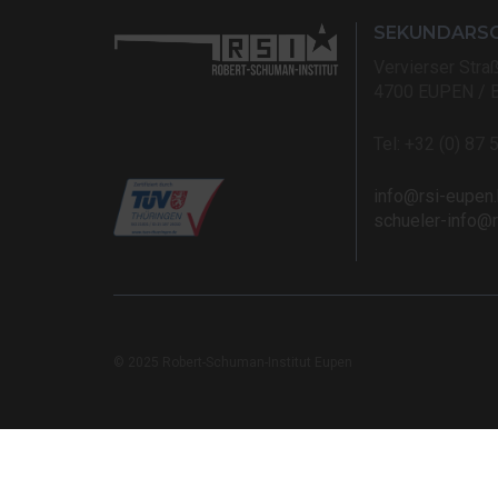
SEKUNDARS
Vervierser Stra
4700 EUPEN / 
Tel: +32 (0) 87 
info@rsi-eupen
schueler-info@
© 2025 Robert-Schuman-Institut Eupen