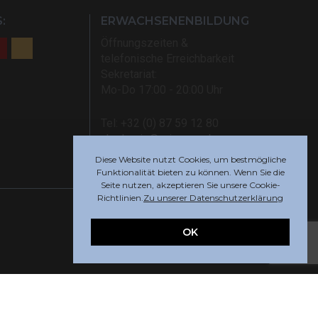
:
ERWACHSENENBILDUNG
Öffnungszeiten &
telefonische Erreichbarkeit
Sekretariat:
Mo-Do 17:00 - 20:00 Uhr
Tel: +32 (0) 87 59 12 80
akademie@rsi-eupen.be
Diese Website nutzt Cookies, um bestmögliche
Funktionalität bieten zu können. Wenn Sie die
Seite nutzen, akzeptieren Sie unsere Cookie-
Richtlinien.
Zu unserer Datenschutzerklärung
OK
Webdesign by
Indigo