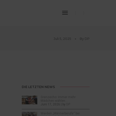
Toggle
Navigation
Juli 5, 2025
By
DP
DIE LETZTEN NEWS
Grenzecho: Immer mehr
Mädchen wählen…
Juni 17, 2026 | by
DP
Werden „Männerberufe“ bei