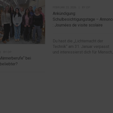
FEBRUAR 23, 2026
|
BY
DP
Ankündigung:
Schulbesichtigungstage – Annonc
: Journées de visite scolaire
Du hast die „Lichternacht der
Technik“ am 31. Januar verpasst
und interessierst dich für Mensch,.
|
BY
DP
Männerberufe“ bei
beliebter?