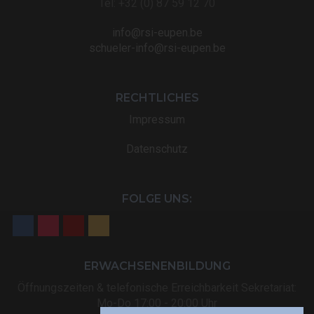
Tel: +32 (0) 87 59 12 70
info@rsi-eupen.be
schueler-info@rsi-eupen.be
RECHTLICHES
Impressum
Datenschutz
FOLGE UNS:
ERWACHSENENBILDUNG
Öffnungszeiten & telefonische Erreichbarkeit Sekretariat:
Mo-Do 17:00 - 20:00 Uhr