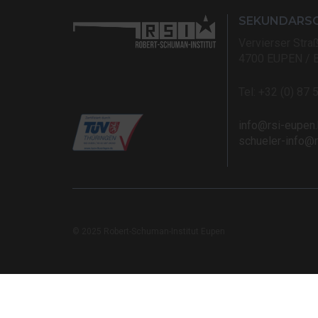
SEKUNDARS
Vervierser Stra
4700 EUPEN / 
Tel: +32 (0) 87 
info@rsi-eupen
schueler-info@
© 2025 Robert-Schuman-Institut Eupen