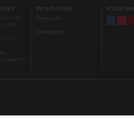
CHULE
RECHTLICHES
FOLGE UNS
ße 89 – 93
Impressum
BELGIEN
Datenschutz
59 12 70
.be
rsi-eupen.be