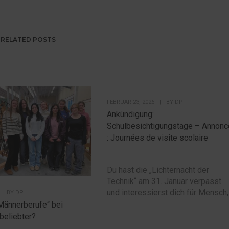
RELATED POSTS
FEBRUAR 23, 2026
|
BY
DP
Ankündigung:
Schulbesichtigungstage – Annonc
: Journées de visite scolaire
Du hast die „Lichternacht der
Technik“ am 31. Januar verpasst
und interessierst dich für Mensch,.
|
BY
DP
Männerberufe“ bei
beliebter?