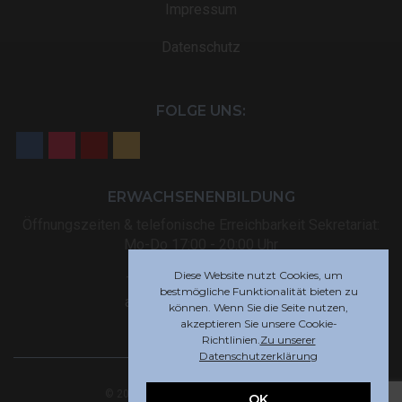
Impressum
Datenschutz
FOLGE UNS:
ERWACHSENENBILDUNG
Öffnungszeiten & telefonische Erreichbarkeit Sekretariat:
Mo-Do 17:00 - 20:00 Uhr
Diese Website nutzt Cookies, um
Tel: +32 (0) 87 59 12 80
bestmögliche Funktionalität bieten zu
akademie@rsi-eupen.be
können. Wenn Sie die Seite nutzen,
akzeptieren Sie unsere Cookie-
Richtlinien.
Zu unserer
Datenschutzerklärung
© 2025 Robert-Schuman-Institut Eupen
OK