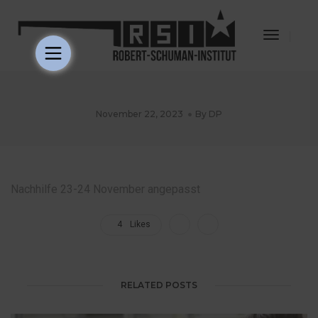
Toggle
Navigat
November 22, 2023
By
DP
Nachhilfe 23-24 November angepasst
4
Likes
RELATED POSTS