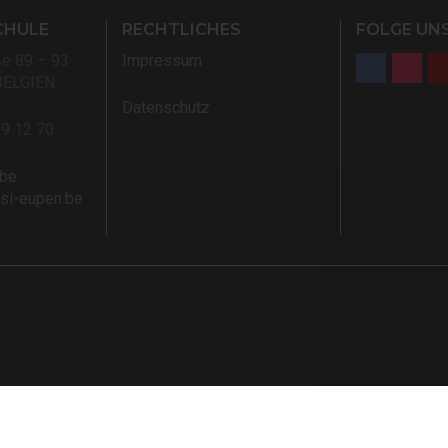
CHULE
RECHTLICHES
FOLGE UNS
ße 89 – 93
Impressum
BELGIEN
Datenschutz
59 12 70
.be
rsi-eupen.be