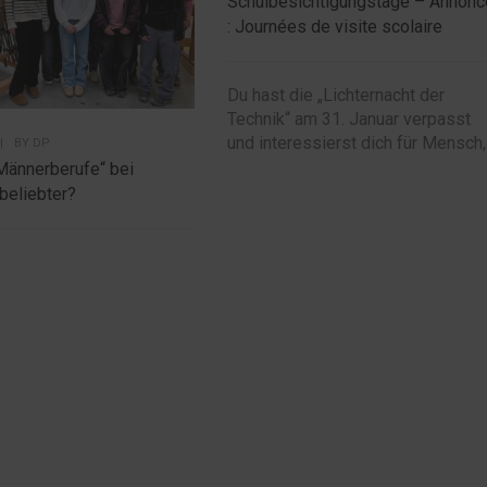
Schulbesichtigungstage – Annonc
: Journées de visite scolaire
Du hast die „Lichternacht der
Technik“ am 31. Januar verpasst
und interessierst dich für Mensch,.
|
BY
DP
Männerberufe“ bei
beliebter?