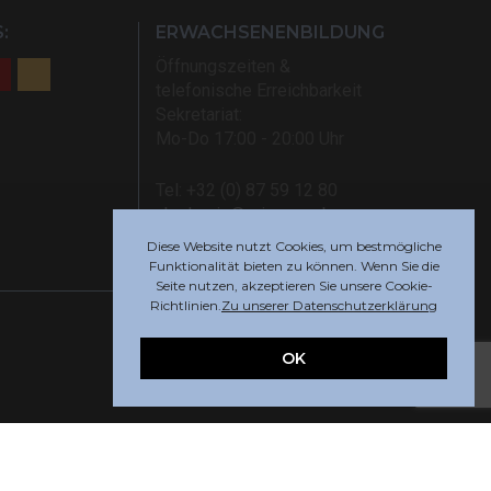
:
ERWACHSENENBILDUNG
Öffnungszeiten &
telefonische Erreichbarkeit
Sekretariat:
Mo-Do 17:00 - 20:00 Uhr
Tel: +32 (0) 87 59 12 80
akademie@rsi-eupen.be
Diese Website nutzt Cookies, um bestmögliche
Funktionalität bieten zu können. Wenn Sie die
Seite nutzen, akzeptieren Sie unsere Cookie-
Richtlinien.
Zu unserer Datenschutzerklärung
OK
Webdesign by
Indigo