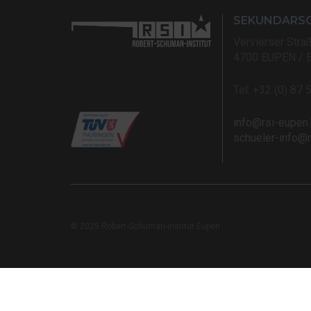
SEKUNDARS
Vervierser Stra
4700 EUPEN / 
Tel: +32 (0) 87 
info@rsi-eupen
schueler-info@
© 2025 Robert-Schuman-Institut Eupen