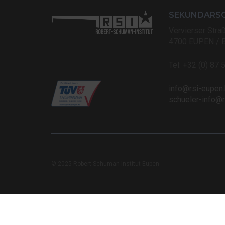
SEKUNDARS
Vervierser Stra
4700 EUPEN / 
Tel: +32 (0) 87 
info@rsi-eupen
schueler-info@
© 2025 Robert-Schuman-Institut Eupen