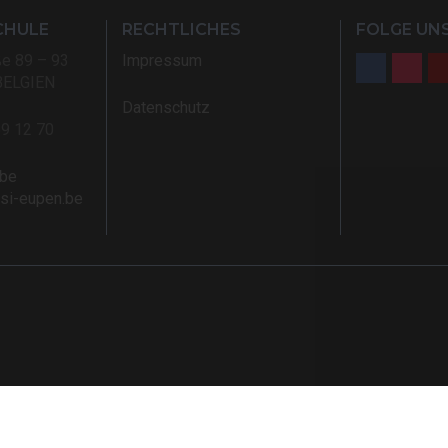
CHULE
RECHTLICHES
FOLGE UNS
ße 89 – 93
Impressum
BELGIEN
Datenschutz
59 12 70
.be
rsi-eupen.be