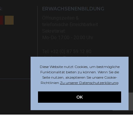
:
ERWACHSENENBILDUNG
Öffnungszeiten &
telefonische Erreichbarkeit
Sekretariat:
Mo-Do 17:00 - 20:00 Uhr
Tel: +32 (0) 87 59 12 80
akademie@rsi-eupen.be
Diese Website nutzt Cookies, um bestmögliche
Funktionalität bieten zu können. Wenn Sie die
Seite nutzen, akzeptieren Sie unsere Cookie-
Richtlinien.
Zu unserer Datenschutzerklärung
OK
Webdesign by
Indigo