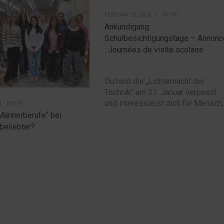
FEBRUAR 23, 2026
|
BY
DP
Ankündigung:
Schulbesichtigungstage – Annonc
: Journées de visite scolaire
Du hast die „Lichternacht der
Technik“ am 31. Januar verpasst
und interessierst dich für Mensch,.
|
BY
DP
Männerberufe“ bei
beliebter?