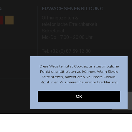
:
ERWACHSENENBILDUNG
Öffnungszeiten &
telefonische Erreichbarkeit
Sekretariat:
Mo-Do 17:00 - 20:00 Uhr
Tel: +32 (0) 87 59 12 80
akademie@rsi-eupen.be
Diese Website nutzt Cookies, um bestmögliche
Funktionalität bieten zu können. Wenn Sie die
Seite nutzen, akzeptieren Sie unsere Cookie-
Richtlinien.
Zu unserer Datenschutzerklärung
OK
Webdesign by
Indigo