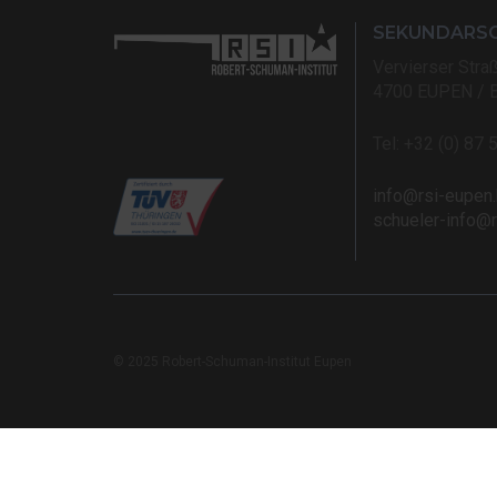
SEKUNDARS
Vervierser Stra
4700 EUPEN / 
Tel: +32 (0) 87 
info@rsi-eupen
schueler-info@
© 2025 Robert-Schuman-Institut Eupen