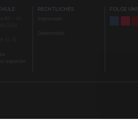
CHULE
RECHTLICHES
FOLGE UNS
ße 89 – 93
Impressum
BELGIEN
Datenschutz
59 12 70
.be
rsi-eupen.be