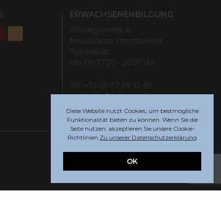
:
ERWACHSENENBILDUNG
Öffnungszeiten &
telefonische Erreichbarkeit
Sekretariat:
Mo-Do 17:00 - 20:00 Uhr
Tel: +32 (0) 87 59 12 80
akademie@rsi-eupen.be
Diese Website nutzt Cookies, um bestmögliche
Funktionalität bieten zu können. Wenn Sie die
Seite nutzen, akzeptieren Sie unsere Cookie-
Richtlinien.
Zu unserer Datenschutzerklärung
OK
Webdesign by
Indigo