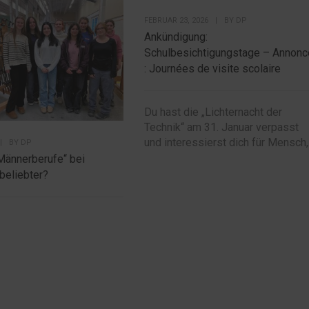
FEBRUAR 23, 2026
|
BY
DP
Ankündigung:
Schulbesichtigungstage – Annonc
: Journées de visite scolaire
Du hast die „Lichternacht der
Technik“ am 31. Januar verpasst
und interessierst dich für Mensch,.
|
BY
DP
Männerberufe“ bei
beliebter?