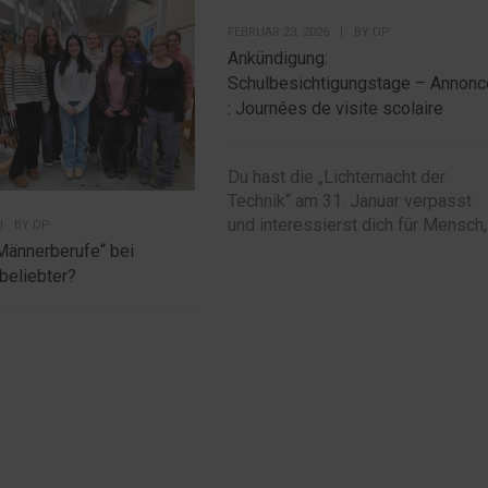
FEBRUAR 23, 2026
|
BY
DP
Ankündigung:
Schulbesichtigungstage – Annonc
: Journées de visite scolaire
Du hast die „Lichternacht der
Technik“ am 31. Januar verpasst
und interessierst dich für Mensch,.
|
BY
DP
Männerberufe“ bei
beliebter?