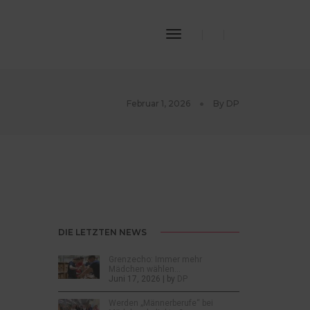
Toggle
Navigation
Februar 1, 2026
By
DP
DIE LETZTEN NEWS
Grenzecho: Immer mehr
Mädchen wählen…
Juni 17, 2026 | by
DP
Werden „Männerberufe“ bei