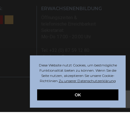
:
ERWACHSENENBILDUNG
Öffnungszeiten &
telefonische Erreichbarkeit
Sekretariat:
Mo-Do 17:00 - 20:00 Uhr
Tel: +32 (0) 87 59 12 80
akademie@rsi-eupen.be
Diese Website nutzt Cookies, um bestmögliche
Funktionalität bieten zu können. Wenn Sie die
Seite nutzen, akzeptieren Sie unsere Cookie-
Richtlinien.
Zu unserer Datenschutzerklärung
OK
Webdesign by
Indigo