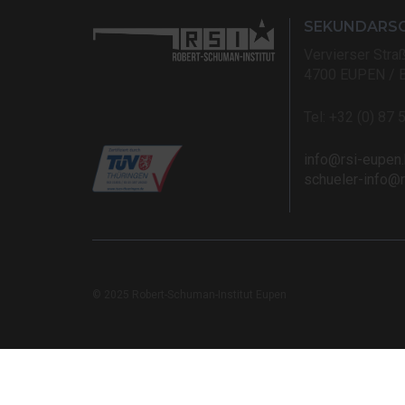
SEKUNDARS
Vervierser Stra
4700 EUPEN / 
Tel: +32 (0) 87 
info@rsi-eupen
schueler-info@
© 2025 Robert-Schuman-Institut Eupen