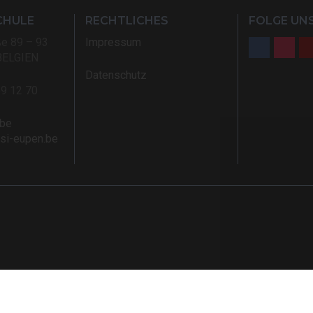
CHULE
RECHTLICHES
FOLGE UNS
ße 89 – 93
Impressum
BELGIEN
Datenschutz
59 12 70
.be
rsi-eupen.be