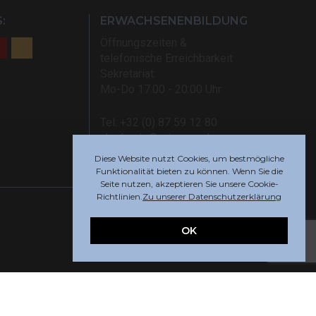
:
ERWACHSENENBILDUNG
Öffnungszeiten &
telefonische Erreichbarkeit
Sekretariat:
Mo-Do 17:00 - 20:00 Uhr
Tel: +32 (0) 87 59 12 80
akademie@rsi-eupen.be
Diese Website nutzt Cookies, um bestmögliche
Funktionalität bieten zu können. Wenn Sie die
Seite nutzen, akzeptieren Sie unsere Cookie-
Richtlinien.
Zu unserer Datenschutzerklärung
OK
Webdesign by
Indigo