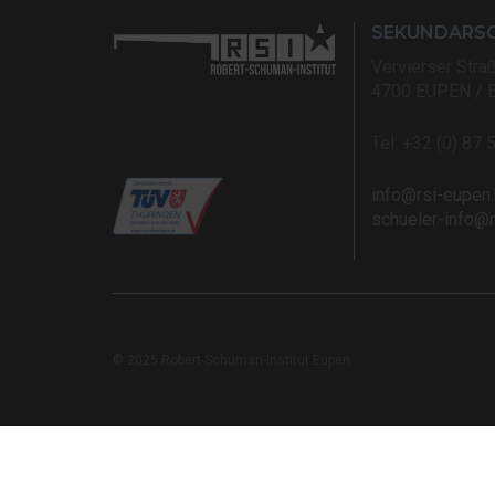
SEKUNDARS
Vervierser Stra
4700 EUPEN / 
Tel: +32 (0) 87 
info@rsi-eupen
schueler-info@
© 2025 Robert-Schuman-Institut Eupen