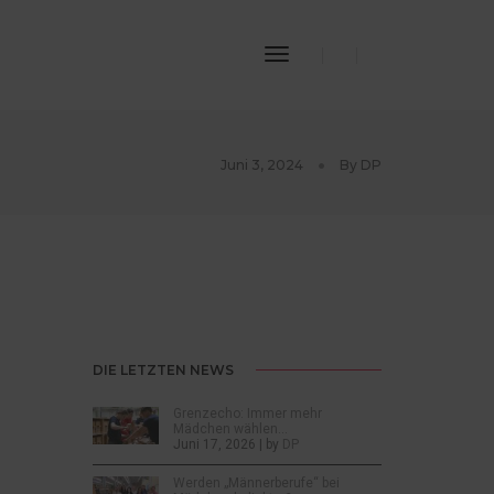
Toggle
Navigation
Juni 3, 2024
By
DP
DIE LETZTEN NEWS
Grenzecho: Immer mehr
Mädchen wählen…
Juni 17, 2026 | by
DP
Werden „Männerberufe“ bei