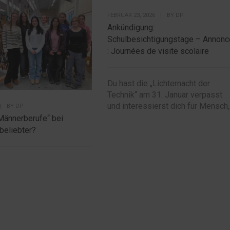
FEBRUAR 23, 2026
|
BY
DP
Ankündigung:
Schulbesichtigungstage – Annonc
: Journées de visite scolaire
Du hast die „Lichternacht der
Technik“ am 31. Januar verpasst
und interessierst dich für Mensch,.
|
BY
DP
Männerberufe“ bei
beliebter?