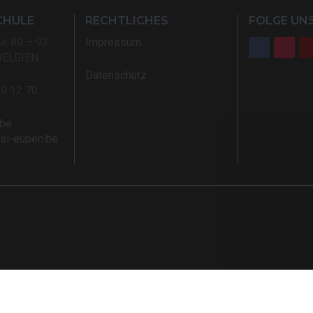
CHULE
RECHTLICHES
FOLGE UNS
ße 89 – 93
Impressum
BELGIEN
Datenschutz
59 12 70
.be
rsi-eupen.be