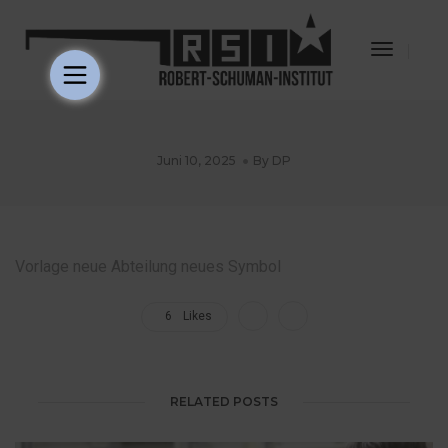
Toggle
Navigat
Juni 10, 2025
By
DP
Vorlage neue Abteilung neues Symbol
6
Likes
RELATED POSTS