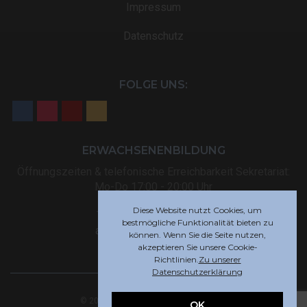
Impressum
Datenschutz
FOLGE UNS:
ERWACHSENENBILDUNG
Öffnungszeiten & telefonische Erreichbarkeit Sekretariat:
Mo-Do 17:00 - 20:00 Uhr
Diese Website nutzt Cookies, um
Tel: +32 (0) 87 59 12 80
bestmögliche Funktionalität bieten zu
akademie@rsi-eupen.be
können. Wenn Sie die Seite nutzen,
akzeptieren Sie unsere Cookie-
Richtlinien.
Zu unserer
Datenschutzerklärung
© 2025 Robert-Schuman-Institut Eupen
OK