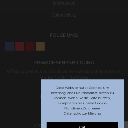
Impressum
Datenschutz
FOLGE UNS:
ERWACHSENENBILDUNG
Öffnungszeiten & telefonische Erreichbarkeit Sekretariat:
Mo-Do 17:00 - 20:00 Uhr
Diese Website nutzt Cookies, um
Tel: +32 (0) 87 59 12 80
bestmögliche Funktionalität bieten zu
akademie@rsi-eupen.be
können. Wenn Sie die Seite nutzen,
akzeptieren Sie unsere Cookie-
Richtlinien.
Zu unserer
Datenschutzerklärung
© 2025 Robert-Schuman-Institut Eupen
OK