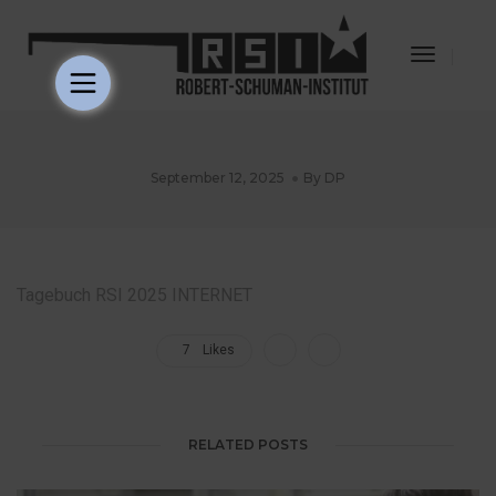
Toggle
Navigat
September 12, 2025
By
DP
Tagebuch RSI 2025 INTERNET
7
Likes
RELATED POSTS