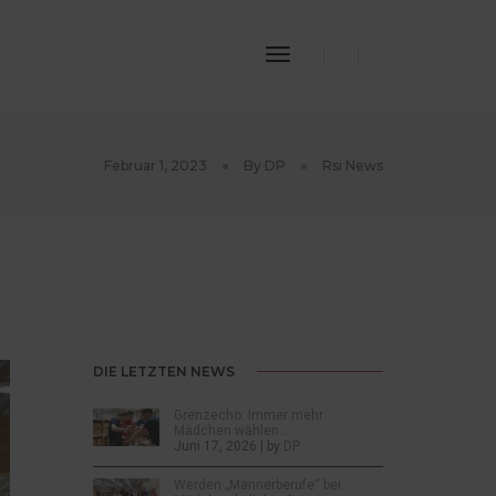
Toggle
Navigation
Februar 1, 2023
By
DP
Rsi News
DIE LETZTEN NEWS
Grenzecho: Immer mehr
Mädchen wählen…
Juni 17, 2026 | by
DP
Werden „Männerberufe“ bei