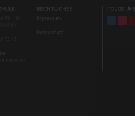
CHULE
RECHTLICHES
FOLGE UNS
ße 89 – 93
Impressum
BELGIEN
Datenschutz
59 12 70
.be
rsi-eupen.be