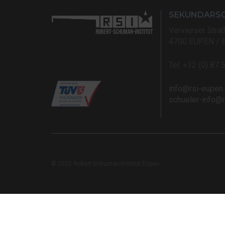
SEKUNDARS
Vervierser Stra
4700 EUPEN / 
Tel: +32 (0) 87 
info@rsi-eupen
schueler-info@
© 2025 Robert-Schuman-Institut Eupen