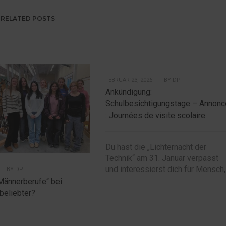
RELATED POSTS
FEBRUAR 23, 2026
|
BY
DP
Ankündigung:
Schulbesichtigungstage – Annonc
: Journées de visite scolaire
Du hast die „Lichternacht der
Technik“ am 31. Januar verpasst
und interessierst dich für Mensch,.
|
BY
DP
Männerberufe“ bei
beliebter?