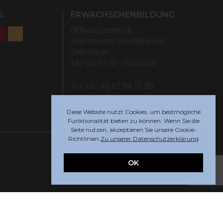
:
ERWACHSENENBILDUNG
Öffnungszeiten &
telefonische Erreichbarkeit
Sekretariat:
Mo-Do 17:00 - 20:00 Uhr
Tel: +32 (0) 87 59 12 80
akademie@rsi-eupen.be
Diese Website nutzt Cookies, um bestmögliche
Funktionalität bieten zu können. Wenn Sie die
Seite nutzen, akzeptieren Sie unsere Cookie-
Richtlinien.
Zu unserer Datenschutzerklärung
OK
Webdesign by
Indigo