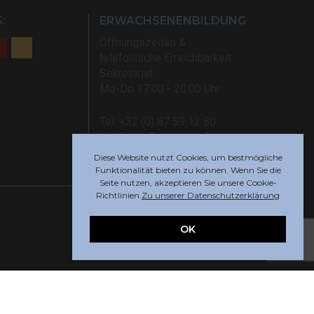
:
ERWACHSENENBILDUNG
Öffnungszeiten &
telefonische Erreichbarkeit
Sekretariat:
Mo-Do 17:00 - 20:00 Uhr
Tel: +32 (0) 87 59 12 80
akademie@rsi-eupen.be
Diese Website nutzt Cookies, um bestmögliche
Funktionalität bieten zu können. Wenn Sie die
Seite nutzen, akzeptieren Sie unsere Cookie-
Richtlinien.
Zu unserer Datenschutzerklärung
OK
Webdesign by
Indigo