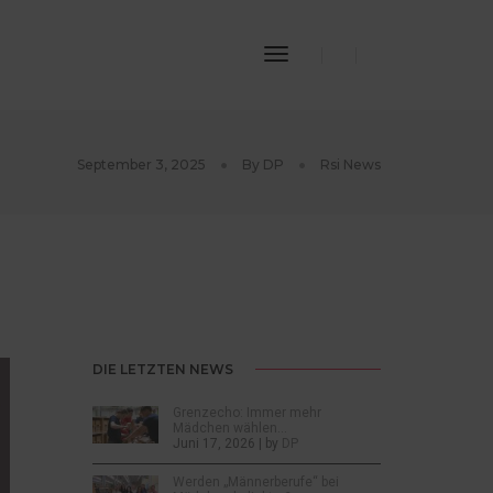
Toggle
Navigation
September 3, 2025
By
DP
Rsi News
DIE LETZTEN NEWS
Grenzecho: Immer mehr
Mädchen wählen…
Juni 17, 2026 | by
DP
Werden „Männerberufe“ bei