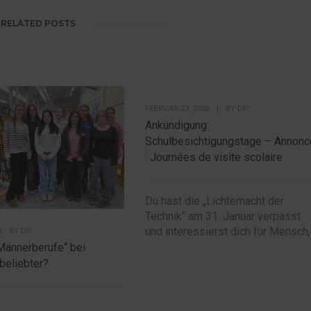
RELATED POSTS
FEBRUAR 23, 2026
|
BY
DP
Ankündigung:
Schulbesichtigungstage – Annonc
: Journées de visite scolaire
Du hast die „Lichternacht der
Technik“ am 31. Januar verpasst
und interessierst dich für Mensch,.
|
BY
DP
Männerberufe“ bei
beliebter?