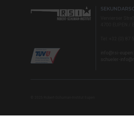
SEKUNDARS
Vervierser Stra
4700 EUPEN / 
Tel: +32 (0) 87 
info@rsi-eupen
schueler-info@
© 2025 Robert-Schuman-Institut Eupen