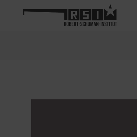
Video-
Player