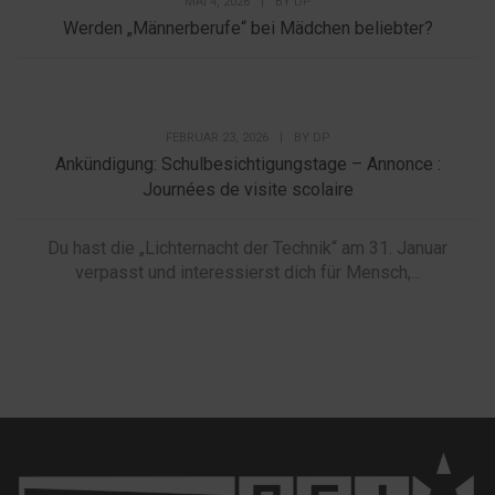
MAI 4, 2026
|
BY
DP
Werden „Männerberufe“ bei Mädchen beliebter?
FEBRUAR 23, 2026
|
BY
DP
Ankündigung: Schulbesichtigungstage – Annonce :
Journées de visite scolaire
Du hast die „Lichternacht der Technik“ am 31. Januar
verpasst und interessierst dich für Mensch,...