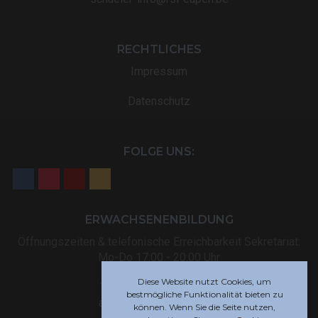
RECHTLICHES
Impressum
Datenschutz
FOLGE UNS:
ERWACHSENENBILDUNG
Öffnungszeiten & telefonische Erreichbarkeit Sekretariat:
Mo-Do 17:00 - 20:00 Uhr
Diese Website nutzt Cookies, um
Tel: +32 (0) 87 59 12 80
bestmögliche Funktionalität bieten zu
akademie@rsi-eupen.be
können. Wenn Sie die Seite nutzen,