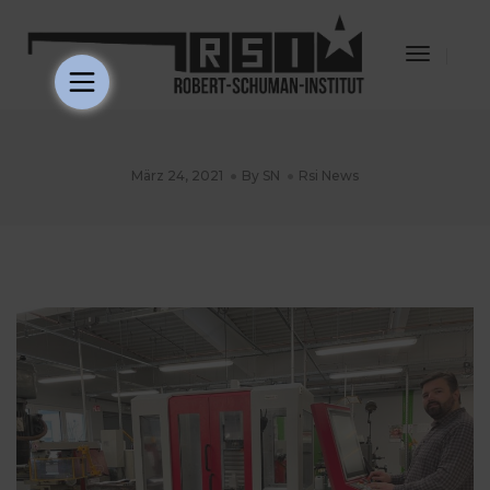
Toggle
Navigat
März 24, 2021
By
SN
Rsi News