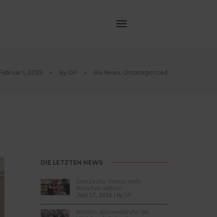
Toggle
Navigation
Februar 1, 2026
By
DP
Rsi News
,
Uncategorized
DIE LETZTEN NEWS
Grenzecho: Immer mehr
Mädchen wählen…
Juni 17, 2026 | by
DP
Werden „Männerberufe“ bei