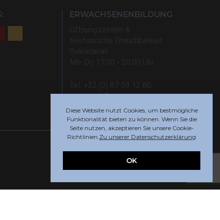
:
ERWACHSENENBILDUNG
Öffnungszeiten &
telefonische Erreichbarkeit
Sekretariat:
Mo-Do 17:00 - 20:00 Uhr
Tel: +32 (0) 87 59 12 80
akademie@rsi-eupen.be
Diese Website nutzt Cookies, um bestmögliche
Funktionalität bieten zu können. Wenn Sie die
Seite nutzen, akzeptieren Sie unsere Cookie-
Richtlinien.
Zu unserer Datenschutzerklärung
OK
Webdesign by
Indigo