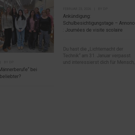
FEBRUAR 23, 2026
|
BY
DP
Ankündigung:
Schulbesichtigungstage – Annonc
: Journées de visite scolaire
Du hast die „Lichternacht der
Technik“ am 31. Januar verpasst
und interessierst dich für Mensch,.
|
BY
DP
Männerberufe“ bei
beliebter?