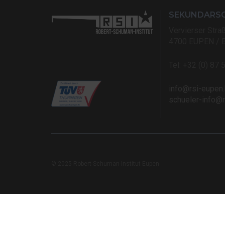
SEKUNDARS
Vervierser Stra
4700 EUPEN / 
Tel: +32 (0) 87 
info@rsi-eupen
schueler-info@
© 2025 Robert-Schuman-Institut Eupen