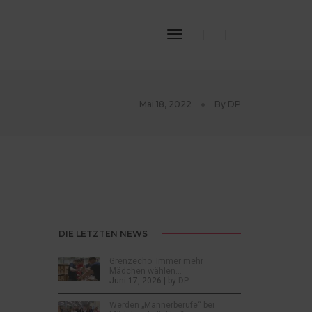
Toggle
Navigation
Mai 18, 2022
By
DP
DIE LETZTEN NEWS
Grenzecho: Immer mehr
Mädchen wählen…
Juni 17, 2026 | by
DP
Werden „Männerberufe“ bei