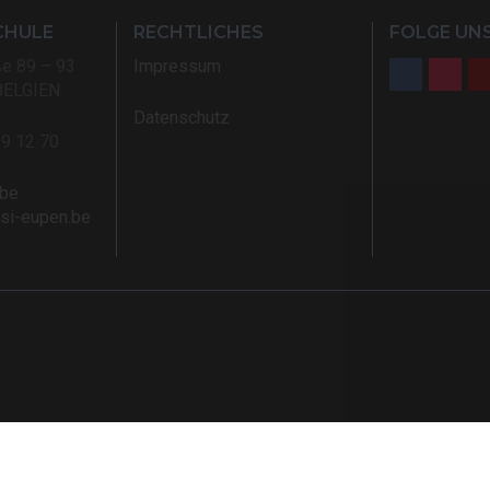
CHULE
RECHTLICHES
FOLGE UNS
ße 89 – 93
Impressum
BELGIEN
Datenschutz
59 12 70
.be
rsi-eupen.be