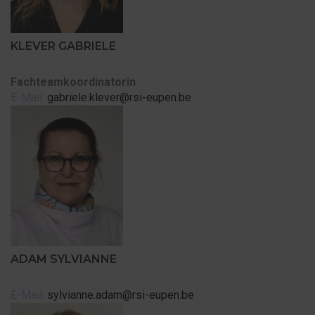
KLEVER GABRIELE
Fachteamkoordinatorin
E-Mail:
gabriele.klever@rsi-eupen.be
ADAM SYLVIANNE
E-Mail:
sylvianne.adam@rsi-eupen.be