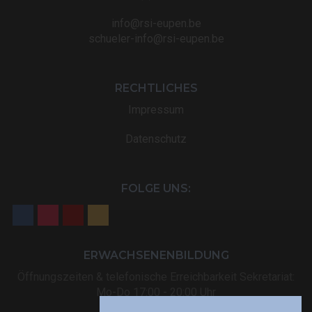
info@rsi-eupen.be
schueler-info@rsi-eupen.be
RECHTLICHES
Impressum
Datenschutz
FOLGE UNS:
ERWACHSENENBILDUNG
Öffnungszeiten & telefonische Erreichbarkeit Sekretariat:
Mo-Do 17:00 - 20:00 Uhr