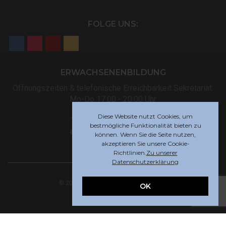
FOLGE UNS:
ERWACHSENENBILDUNG
Öffnungszeiten & telefonische Erreichbarkeit Sekretariat:
Mo-Do 17:00 - 20:00 Uhr
Diese Website nutzt Cookies, um
Tel: +32 (0) 87 59 12 80
bestmögliche Funktionalität bieten zu
akademie@rsi-eupen.be
können. Wenn Sie die Seite nutzen,
akzeptieren Sie unsere Cookie-
Richtlinien.
Zu unserer
Datenschutzerklärung
© 2025 Robert-Schuman-Institut Eupen
OK
Webdesign by
Indigo