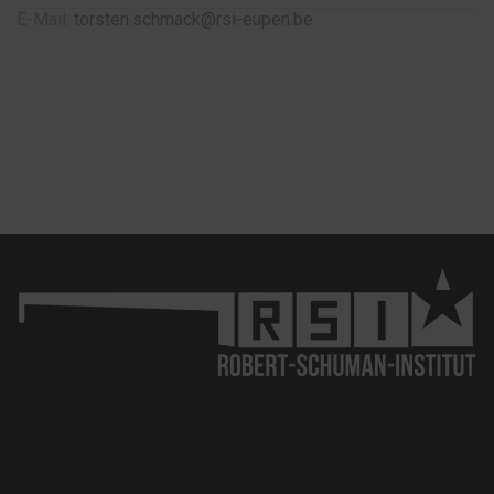
E-Mail:
torsten.schmack@rsi-eupen.be