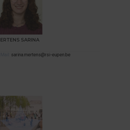
ERTENS SARINA
-Mail:
sarina.mertens@rsi-eupen.be