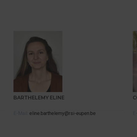
BARTHELEMY ELINE
C
E-Mail:
eline.barthelemy@rsi-eupen.be
E-