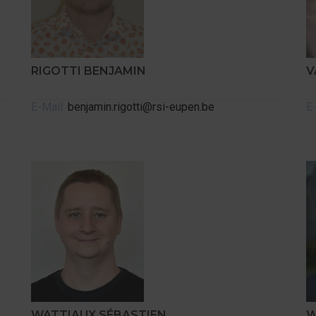
RIGOTTI BENJAMIN
V
E-Mail:
benjamin.rigotti@rsi-eupen.be
E
WATTIAUX SÉBASTIEN
W