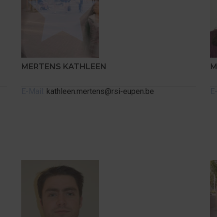
MERTENS KATHLEEN
M
E-Mail:
kathleen.mertens@rsi-eupen.be
E