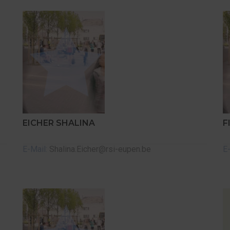
EICHER SHALINA
F
E-Mail:
Shalina.Eicher@rsi-eupen.be
E