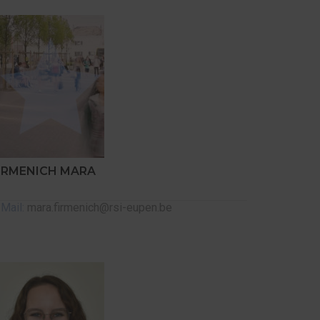
IRMENICH MARA
-Mail:
mara.firmenich@rsi-eupen.be