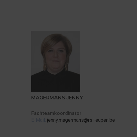
MAGERMANS JENNY
Fachteamkoordinator
E-Mail:
jenny.magermans@rsi-eupen.be