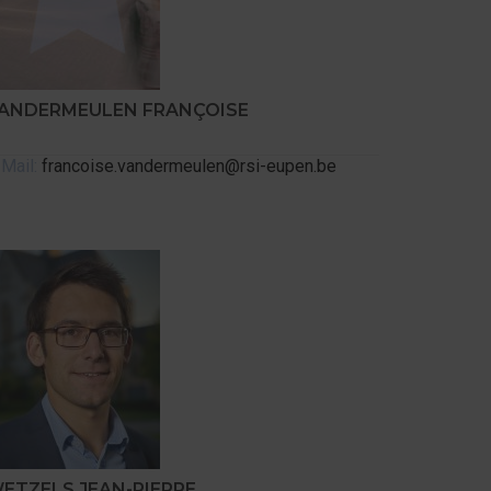
ANDERMEULEN FRANÇOISE
-Mail:
francoise.vandermeulen@rsi-eupen.be
ETZELS JEAN-PIERRE