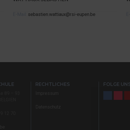
E-Mail:
sebastien.wattiaux@rsi-eupen.be
E
CHULE
RECHTLICHES
FOLGE UNS
ße 89 – 93
Impressum
BELGIEN
Datenschutz
59 12 70
.be