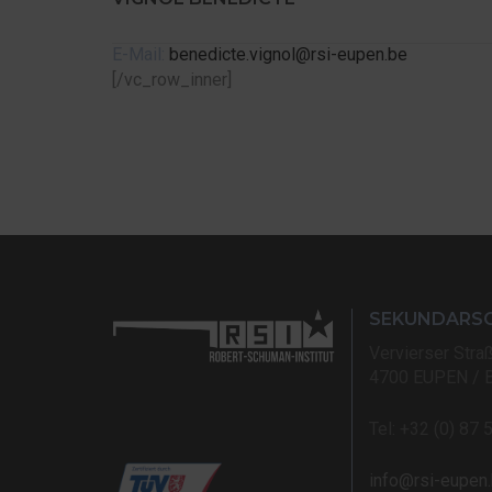
E-Mail:
benedicte.vignol@rsi-eupen.be
[/vc_row_inner]
SEKUNDARS
Vervierser Stra
4700 EUPEN / 
Tel: +32 (0) 87 
info@rsi-eupen