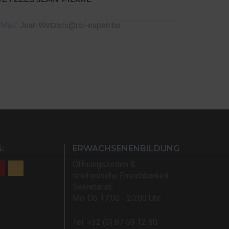
-Mail:
Jean.Wetzels@rsi-eupen.be
:
ERWACHSENENBILDUNG
Öffnungszeiten &
telefonische Erreichbarkeit
Sekretariat:
Mo-Do 17:00 - 20:00 Uhr
Tel: +32 (0) 87 59 12 80