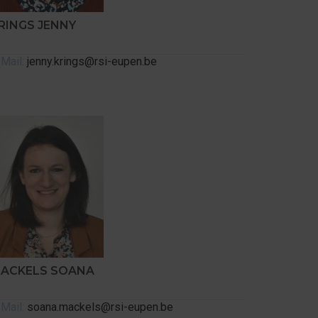
RINGS JENNY
-Mail:
jenny.krings@rsi-eupen.be
ACKELS SOANA
-Mail:
soana.mackels@rsi-eupen.be