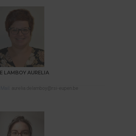
E LAMBOY AURELIA
-Mail:
aurelia.delamboy@rsi-eupen.be