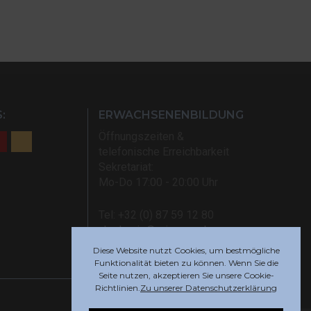
:
ERWACHSENENBILDUNG
Öffnungszeiten &
telefonische Erreichbarkeit
Sekretariat:
Mo-Do 17:00 - 20:00 Uhr
Tel: +32 (0) 87 59 12 80
akademie@rsi-eupen.be
Diese Website nutzt Cookies, um bestmögliche
Funktionalität bieten zu können. Wenn Sie die
Seite nutzen, akzeptieren Sie unsere Cookie-
Richtlinien.
Zu unserer Datenschutzerklärung