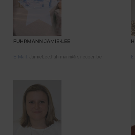
FUHRMANN JAMIE-LEE
H
E-Mail:
JamieLee.Fuhrmann@rsi-eupen.be
E-