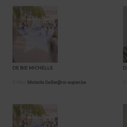
DE BIE MICHELLE
D
E-Mail:
Michelle.DeBie@rsi-eupen.be
E