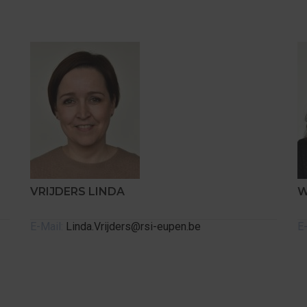
VRIJDERS LINDA
W
E-Mail:
Linda.Vrijders@rsi-eupen.be
E