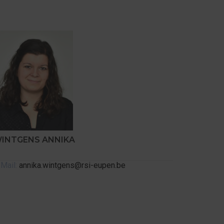
INTGENS ANNIKA
-Mail:
annika.wintgens@rsi-eupen.be