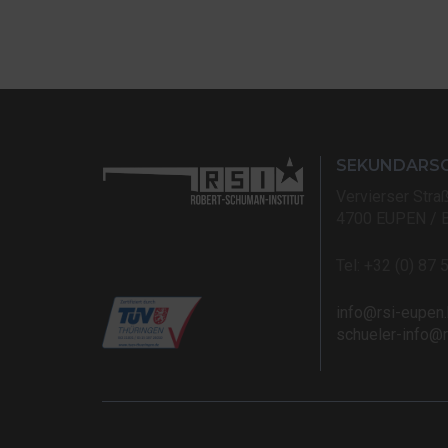
SEKUNDARS
Vervierser Stra
4700 EUPEN / 
Tel: +32 (0) 87 
info@rsi-eupen
schueler-info@