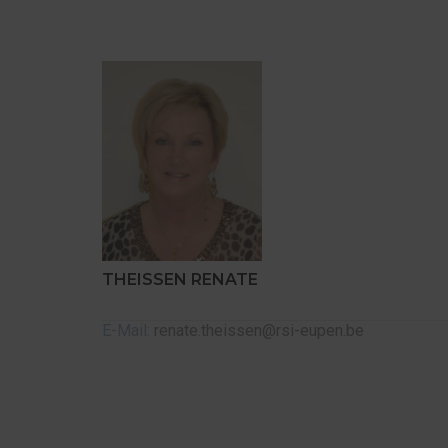
THEISSEN RENATE
E-Mail:
renate.theissen@rsi-eupen.be