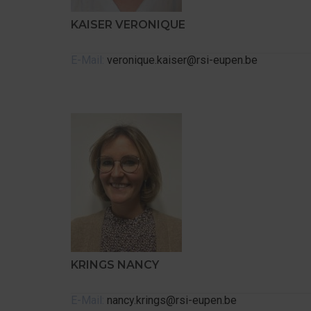
KAISER VERONIQUE
E-Mail:
veronique.kaiser@rsi-eupen.be
KRINGS NANCY
E-Mail:
nancy.krings@rsi-eupen.be