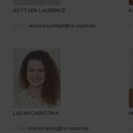
KÖTTGEN LAURENCE
K
E-Mail:
laurence.koettgen@rsi-eupen.be
E
LADWIG KRISTINA
M
E-Mail:
kristina.ladwig@rsi-eupen.be
E