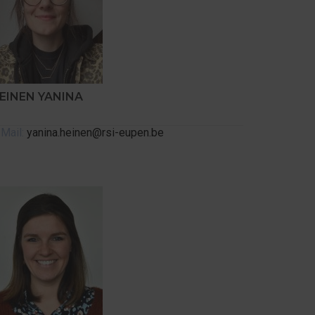
EINEN YANINA
Mail:
yanina.heinen@rsi-eupen.be