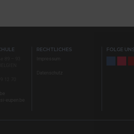
CHULE
RECHTLICHES
FOLGE UNS
ße 89 – 93
Impressum
BELGIEN
Datenschutz
59 12 70
.be
rsi-eupen.be