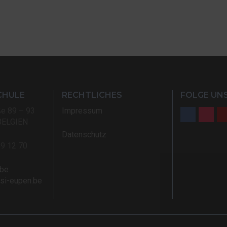
CHULE
RECHTLICHES
FOLGE UNS
ße 89 – 93
Impressum
BELGIEN
Datenschutz
59 12 70
.be
rsi-eupen.be