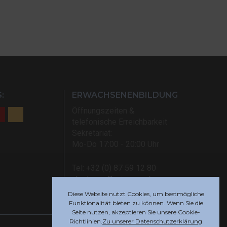
:
ERWACHSENENBILDUNG
Öffnungszeiten &
telefonische Erreichbarkeit
Sekretariat:
Mo-Do 17:00 - 20:00 Uhr
Tel: +32 (0) 87 59 12 80
akademie@rsi-eupen.be
Diese Website nutzt Cookies, um bestmögliche
Funktionalität bieten zu können. Wenn Sie die
Seite nutzen, akzeptieren Sie unsere Cookie-
Richtlinien.
Zu unserer Datenschutzerklärung