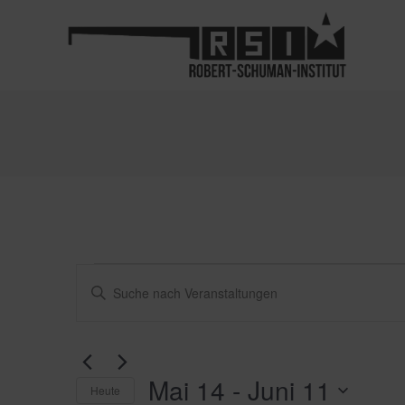
Veranstaltung
Veranstaltungen
Bitte
Schlüsselwort
eingeben.
Suche
Suche
nach
und
Mai 14
 - 
Juni 11
Veranstaltungen
Heute
Schlüsselwort.