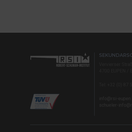
SEKUNDARS
Vervierser Stra
4700 EUPEN / 
Tel: +32 (0) 87 
info@rsi-eupen
schueler-info@