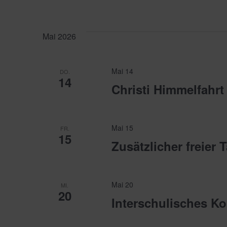
Datum
Ansichten,
wählen.
Mai 2026
Navigation
Mai 14
DO.
14
Christi Himmelfahrt
Mai 15
FR.
15
Zusätzlicher freier 
Mai 20
MI.
20
Interschulisches Ko