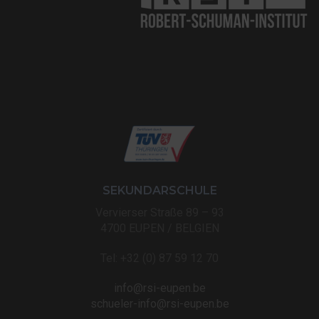
SEKUNDARSCHULE
Vervierser Straße 89 – 93
4700 EUPEN / BELGIEN
Tel: +32 (0) 87 59 12 70
info@rsi-eupen.be
schueler-info@rsi-eupen.be