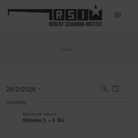
Toggle
Navigat
Home
Veranstaltungen
28/2/2026
Veransta
Veran
Suche
Tag
für
Datum
Ansic
Februar
Suche
Ganztägig
wählen.
28,
Navig
und
2026
Februar 28
-
März 6
Skireise 3. + 4. BU
Ansichte
Navigati