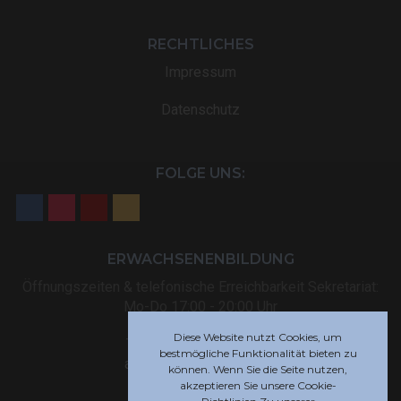
RECHTLICHES
Impressum
Datenschutz
FOLGE UNS:
ERWACHSENENBILDUNG
Öffnungszeiten & telefonische Erreichbarkeit Sekretariat:
Mo-Do 17:00 - 20:00 Uhr
Diese Website nutzt Cookies, um
Tel: +32 (0) 87 59 12 80
bestmögliche Funktionalität bieten zu
akademie@rsi-eupen.be
können. Wenn Sie die Seite nutzen,
akzeptieren Sie unsere Cookie-