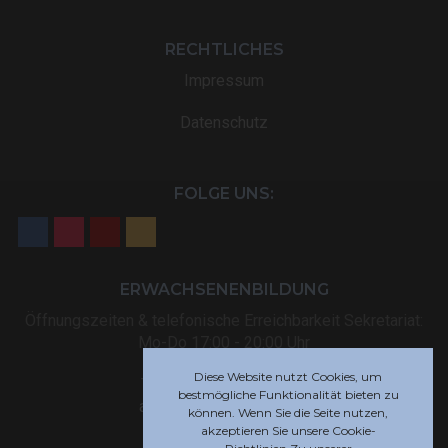
RECHTLICHES
Impressum
Datenschutz
FOLGE UNS:
ERWACHSENENBILDUNG
Öffnungszeiten & telefonische Erreichbarkeit Sekretariat:
Mo-Do 17:00 - 20:00 Uhr
Diese Website nutzt Cookies, um
Tel: +32 (0) 87 59 12 80
bestmögliche Funktionalität bieten zu
akademie@rsi-eupen.be
können. Wenn Sie die Seite nutzen,
akzeptieren Sie unsere Cookie-