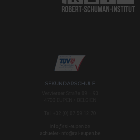
SEKUNDARSCHULE
Vervierser Straße 89 – 93
4700 EUPEN / BELGIEN
Tel: +32 (0) 87 59 12 70
info@rsi-eupen.be
schueler-info@rsi-eupen.be