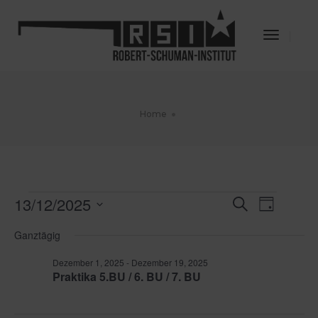
Toggle
Navigat
Home
Veranstaltungen
13/12/2025
Veransta
Veran
Suche
Tag
für
Datum
Ansic
Dezember
Suche
Ganztägig
wählen.
13,
Navig
und
2025
Dezember 1, 2025
-
Dezember 19, 2025
Praktika 5.BU / 6. BU / 7. BU
Ansichte
Navigati