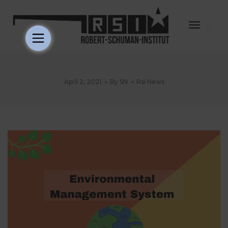
Toggle
Navigat
April 2, 2021
By
SN
Rsi News