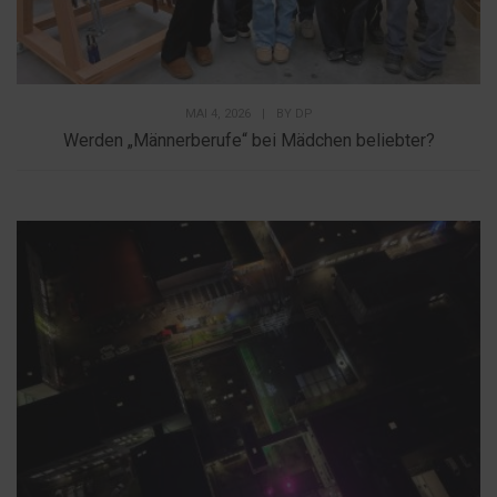
MAI 4, 2026
|
BY
DP
Werden „Männerberufe“ bei Mädchen beliebter?