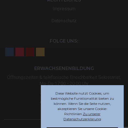
Impressum
Datenschutz
FOLGE UNS:
ERWACHSENENBILDUNG
Öffnungszeiten & telefonische Erreichbarkeit Sekretariat:
Mo-Do 17:00 - 20:00 Uhr
Diese Website nutzt Cookies, um
Tel: +32 (0) 87 59 12 80
bestmögliche Funktionalität bieten zu
akademie@rsi-eupen.be
können. Wenn Sie die Seite nutzen,
akzeptieren Sie unsere Cookie-
Richtlinien.
Zu unserer
Datenschutzerklärung