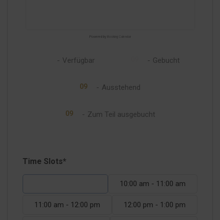
23
24
25
26
27
28
29
30
31
Powered by
Booking Calendar
09
09
-
Verfügbar
-
Gebucht
09
-
Ausstehend
·
09
-
Zum Teil ausgebucht
Time Slots*
9:00 am - 10:00 am
10:00 am - 11:00 am
11:00 am - 12:00 pm
12:00 pm - 1:00 pm