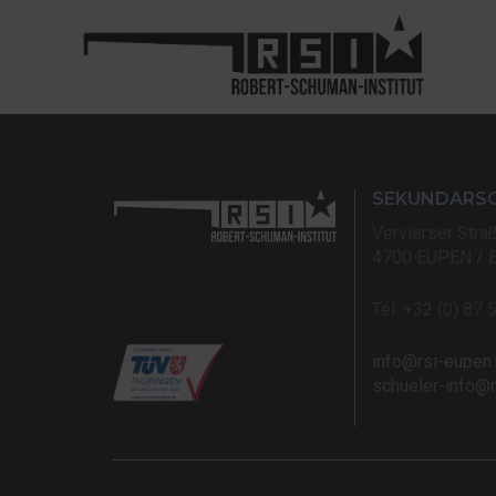
SEKUNDARS
Vervierser Stra
4700 EUPEN / 
Tel: +32 (0) 87 
info@rsi-eupen
schueler-info@