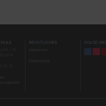
CHULE
RECHTLICHES
FOLGE UNS
ße 89 – 93
Impressum
BELGIEN
Datenschutz
59 12 70
.be
rsi-eupen.be