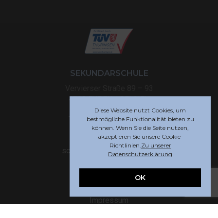
SEKUNDARSCHULE
Vervierser Straße 89 – 93
4700 EUPEN / BELGIEN
Diese Website nutzt Cookies, um
Tel: +32 (0) 87 59 12 70
bestmögliche Funktionalität bieten zu
können. Wenn Sie die Seite nutzen,
akzeptieren Sie unsere Cookie-
info@rsi-eupen.be
Richtlinien.
Zu unserer
schueler-info@rsi-eupen.be
Datenschutzerklärung
OK
RECHTLICHES
Impressum