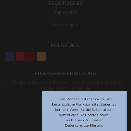
RECHTLICHES
Impressum
Datenschutz
FOLGE UNS:
ERWACHSENENBILDUNG
Öffnungszeiten & telefonische Erreichbarkeit Sekretariat:
Mo-Do 17:00 - 20:00 Uhr
Diese Website nutzt Cookies, um
Tel: +32 (0) 87 59 12 80
bestmögliche Funktionalität bieten zu
akademie@rsi-eupen.be
können. Wenn Sie die Seite nutzen,
akzeptieren Sie unsere Cookie-
Richtlinien.
Zu unserer
Datenschutzerklärung