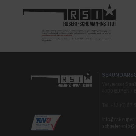
SEKUNDARS
Vervierser Stra
4700 EUPEN / 
Tel: +32 (0) 87 
info@rsi-eupen
schueler-info@