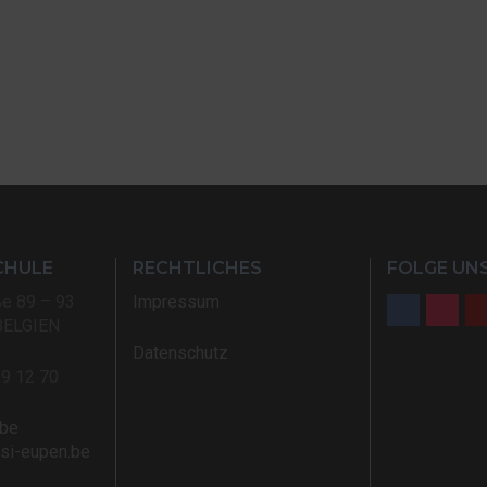
CHULE
RECHTLICHES
FOLGE UNS
ße 89 – 93
Impressum
BELGIEN
Datenschutz
59 12 70
.be
rsi-eupen.be