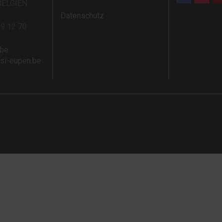
BELGIEN
Datenschutz
59 12 70
.be
rsi-eupen.be