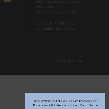
telefonische Erreichbarkeit
Sekretariat:
Mo-Do 17:00 - 20:00 Uhr
Tel: +32 (0) 87 59 12 80
akademie@rsi-eupen.be
Webdesign by
Indigo
Diese Website nutzt Cookies, um bestmögliche
Funktionalität bieten zu können. Wenn Sie die