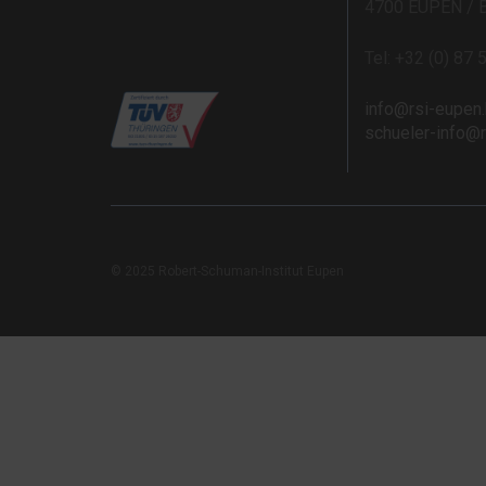
4700 EUPEN / 
Tel: +32 (0) 87 
info@rsi-eupen
schueler-info@
© 2025 Robert-Schuman-Institut Eupen