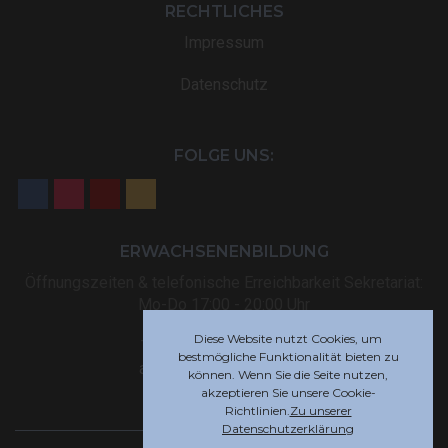
RECHTLICHES
Impressum
Datenschutz
FOLGE UNS:
ERWACHSENENBILDUNG
Öffnungszeiten & telefonische Erreichbarkeit Sekretariat:
Mo-Do 17:00 - 20:00 Uhr
Diese Website nutzt Cookies, um
Tel: +32 (0) 87 59 12 80
bestmögliche Funktionalität bieten zu
akademie@rsi-eupen.be
können. Wenn Sie die Seite nutzen,
akzeptieren Sie unsere Cookie-
Richtlinien.
Zu unserer
Datenschutzerklärung