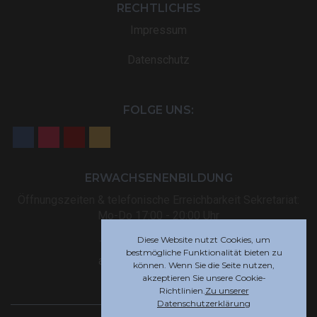
RECHTLICHES
Impressum
Datenschutz
FOLGE UNS:
ERWACHSENENBILDUNG
Öffnungszeiten & telefonische Erreichbarkeit Sekretariat:
Mo-Do 17:00 - 20:00 Uhr
Diese Website nutzt Cookies, um
Tel: +32 (0) 87 59 12 80
bestmögliche Funktionalität bieten zu
akademie@rsi-eupen.be
können. Wenn Sie die Seite nutzen,
akzeptieren Sie unsere Cookie-
Richtlinien.
Zu unserer
Datenschutzerklärung