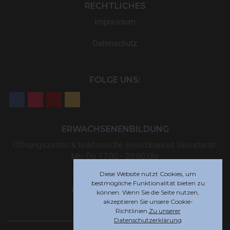
RECHTLICHES
Impressum
Datenschutz
FOLGE UNS:
ERWACHSENENBILDUNG
Öffnungszeiten & telefonische Erreichbarkeit Sekretariat:
Mo-Do 17:00 - 20:00 Uhr
Diese Website nutzt Cookies, um
Tel: +32 (0) 87 59 12 80
bestmögliche Funktionalität bieten zu
akademie@rsi-eupen.be
können. Wenn Sie die Seite nutzen,
akzeptieren Sie unsere Cookie-
Richtlinien.
Zu unserer
Datenschutzerklärung