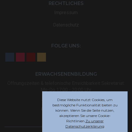
RECHTLICHES
Impressum
Datenschutz
FOLGE UNS:
ERWACHSENENBILDUNG
Öffnungszeiten & telefonische Erreichbarkeit Sekretariat:
Mo-Do 17:00 - 20:00 Uhr
Diese Website nutzt Cookies, um
Tel: +32 (0) 87 59 12 80
bestmögliche Funktionalität bieten zu
akademie@rsi-eupen.be
können. Wenn Sie die Seite nutzen,
akzeptieren Sie unsere Cookie-
Richtlinien.
Zu unserer
Datenschutzerklärung